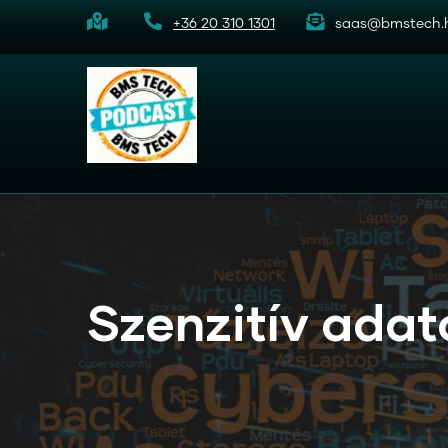
Hyppää
+36 20 310 1301
saas@bmstech.
pääsisältöön
Szenzitív adat