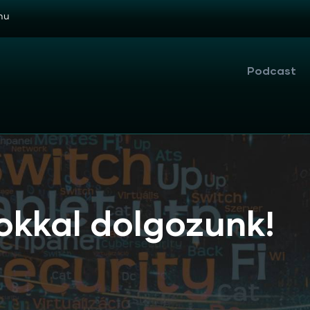
hu
Finn
menü
Podcast
okkal dolgozunk!