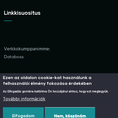
Linkkisuositus
Verkkokumppanimme:
Databoss
Ezen az oldalon cookie-kat használunk a
Nyilatkozat
felhasználói élmény fokozása érdekében
Az Elfogadás gombra kattintva Ön hozzájárul ahhoz, hogy ezt megtegyük.
További információk
ÁSzJNy
Elfogadom
Nem, köszönöm