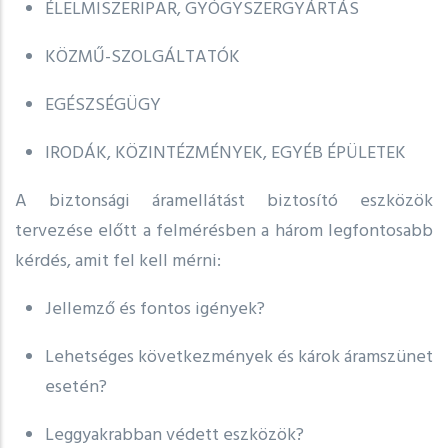
ÉLELMISZERIPAR, GYÓGYSZERGYÁRTÁS
KÖZMŰ-SZOLGÁLTATÓK
EGÉSZSÉGÜGY
IRODÁK, KÖZINTÉZMÉNYEK, EGYÉB ÉPÜLETEK
A biztonsági áramellátást biztosító eszközök
tervezése előtt a felmérésben a három legfontosabb
kérdés, amit fel kell mérni:
Jellemző és fontos igények?
Lehetséges következmények és károk áramszünet
esetén?
Leggyakrabban védett eszközök?