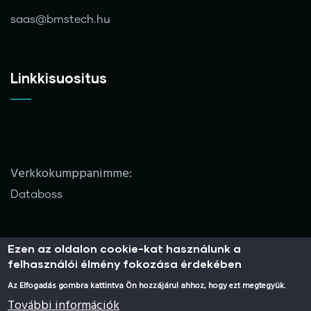
saas@bmstech.hu
Linkkisuositus
Verkkokumppanimme:
Databoss
Ezen az oldalon cookie-kat használunk a
Nyilatkozat
felhasználói élmény fokozása érdekében
Az Elfogadás gombra kattintva Ön hozzájárul ahhoz, hogy ezt megtegyük.
További információk
ÁSzJNy